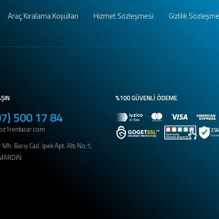
Araç Kiralama Koşulları
Hizmet Sözleşmesi
Gizlilik Sözleşme
AŞIN
%100 GÜVENLİ ÖDEME
07) 500 17 84
z1rentacar.com
 Mh. Barış Cad. İpek Apt. Altı No:1,
/MARDİN