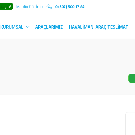
layın!
Mardin Ofis İrtibat:
0 (507) 500 17 84
KURUMSAL
ARAÇLARIMIZ
HAVALİMANI ARAÇ TESLİMATI