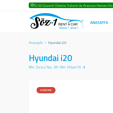
%100 Güvenli Ödeme Sistemi ile Aracınızı Hemen Kira
ANASAYFA
Anasayfa
Hyundai i20
Hyundai i20
Min. Sürücü Yaşı :
21
/ Min. Ehliyet Yılı :
3
EKONOMIK