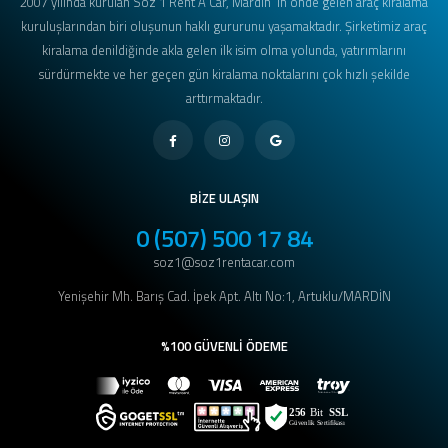
2007 yılında kurulan Söz 1 Rent A Car, Mardin' in önde gelen araç kiralama
kuruluşlarından biri oluşunun haklı gururunu yaşamaktadır. Şirketimiz araç
kiralama denildiğinde akla gelen ilk isim olma yolunda, yatırımlarını
sürdürmekte ve her geçen gün kiralama noktalarını çok hızlı şekilde
arttırmaktadır.
BİZE ULAŞIN
0 (507) 500 17 84
soz1@soz1rentacar.com
Yenişehir Mh. Barış Cad. İpek Apt. Altı No:1, Artuklu/MARDİN
%100 GÜVENLİ ÖDEME