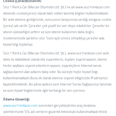
Cookie (Çerez)Kullanımı
Söz 1 Rent a Car (Marcan Otomotiv Ltd. Şti.)’ne ait www.soz1rentacar.com
sitesinde cookie(çerez) olarak tabir edilen tanımla bilgileri kullanılmaktadır.
Bir web sitesine girdiğinizde, sunucunun tarayıcınıza verdiği simgeye cookie
(çerez) adı verilir. Çerezler çok çeşitli tür veri depo edebilirler. Çerezler bir
sitenin işlevselliğini arttırır ve size sitenin kullanımını daha doğru
incelememizde yardımcı olur. Sizin açık izniniz olmadıkça çerezler asla
kişisel bilgi toplamaz.
Söz 1 Rent a Car (Marcan Otomotiv Ltd. Şti.), www.soz1rentacar.com web
sitesi ile istatistiksel olarak site ziyaretlerini, toplam ziyaret sayısını, sitenin
herbir sayfasını ziyaret edenlerin sayısını, ziyaretçilerin Internet servis
sağlayıcılarının alan adlarını takip eder. Bu süreçte hiçbir kişisel bilgi
kullanılmamaktadır.Buna ek olarak sitemizi ziyaret ettiğinizde IP adresinizi
kaydedilmektedir. Bu adres sadece sizin Internet Servis Sağlayıcınızı tanımlar
ve sizin kişisel bilgilerinizle ilgili herhangi bir veri içermez.
Ödeme Güvenliği
www.soz1rentacar.com
üzerinden gerçekleştirilen araç kiralama
işlemlerinizde SSL adı verilerin güvenlik teknolojisi kullanılmaktadır.Kredi