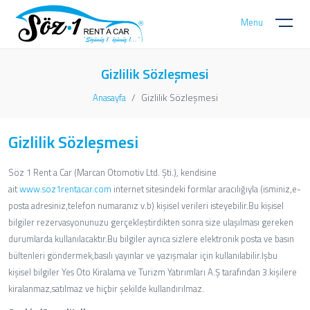
Menu
Gizlilik Sözleşmesi
Gizlilik Sözleşmesi
Anasayfa
Gizlilik Sözleşmesi
Söz 1 Rent a Car (Marcan Otomotiv Ltd. Şti.), kendisine
ait
www.soz1rentacar.com
internet sitesindeki formlar aracılığıyla (isminiz,e-
posta adresiniz,telefon numaranız v.b) kişisel verileri isteyebilir.Bu kişisel
bilgiler rezervasyonunuzu gerçekleştirdikten sonra size ulaşılması gereken
durumlarda kullanılacaktır.Bu bilgiler ayrıca sizlere elektronik posta ve basın
bültenleri göndermek,basılı yayınlar ve yazışmalar için kullanılabilir.İşbu
kişisel bilgiler Yes Oto Kiralama ve Turizm Yatırımları A.Ş tarafından 3.kişilere
kiralanmaz,satılmaz ve hiçbir şekilde kullandırılmaz.